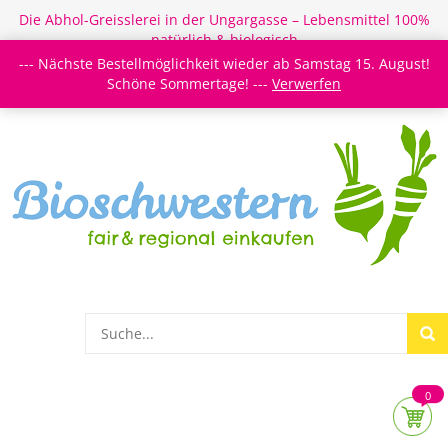
Die Abhol-Greisslerei in der Ungargasse – Lebensmittel 100%
natürlich & biologisch
--- Nächste Bestellmöglichkeit wieder ab Samstag 15. August!
Login/Register
Newsletter
Meine Merkzettel
Schöne Sommertage! ---
Verwerfen
0