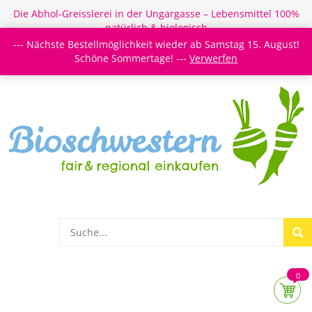
Die Abhol-Greisslerei in der Ungargasse – Lebensmittel 100%
natürlich & biologisch
--- Nächste Bestellmöglichkeit wieder ab Samstag 15. August!
Login/Register
Newsletter
Meine Merkzettel
Schöne Sommertage! ---
Verwerfen
0