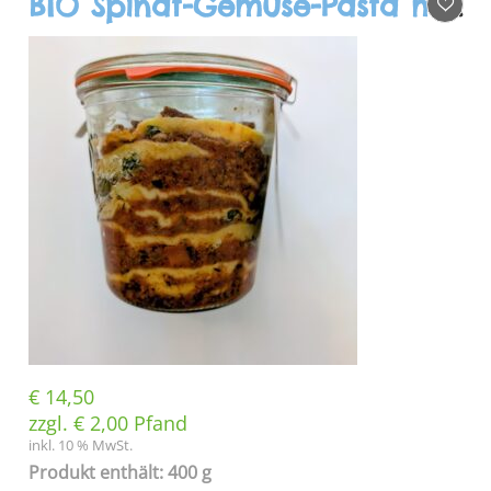
BIO Spinat-Gemüse-Pasta mit Ricotta & Rind (Gaia)
€
14,50
zzgl.
€
2,00
Pfand
inkl. 10 % MwSt.
Produkt enthält: 400 g