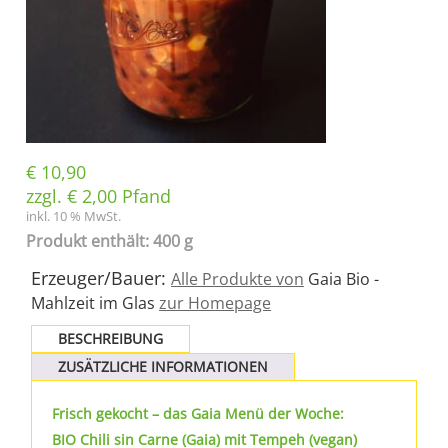
€
10,90
zzgl.
€
2,00
Pfand
inkl. 10 % MwSt.
Produkt enthält: 400 g
Erzeuger/Bauer:
Alle Produkte von
Gaia Bio -
Mahlzeit im Glas
zur Homepage
BESCHREIBUNG
ZUSÄTZLICHE INFORMATIONEN
Frisch gekocht – das Gaia Menü der Woche:
BIO Chili sin Carne (Gaia) mit Tempeh (vegan)