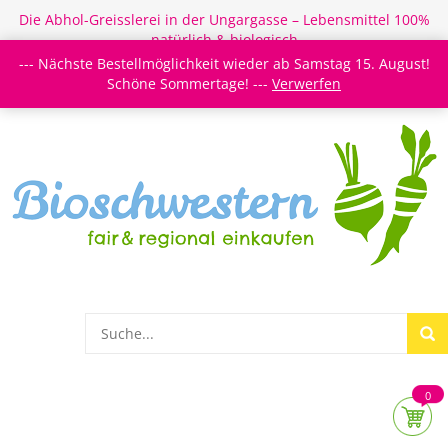
Die Abhol-Greisslerei in der Ungargasse – Lebensmittel 100%
natürlich & biologisch
--- Nächste Bestellmöglichkeit wieder ab Samstag 15. August!
Login/Register
Newsletter
Meine Merkzettel
Schöne Sommertage! ---
Verwerfen
0