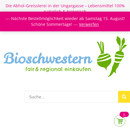
Die Abhol-Greisslerei in der Ungargasse – Lebensmittel 100%
natürlich & biologisch
--- Nächste Bestellmöglichkeit wieder ab Samstag 15. August!
Login/Register
Newsletter
Meine Merkzettel
Schöne Sommertage! ---
Verwerfen
0