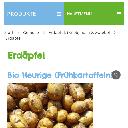
PRODUKTE
HAUPTMENÜ
Start
Gemüse
Erdäpfel, (Knob)lauch & Zwiebel
Erdäpfel
Erdäpfel
Bio Heurige (Frühkartoffeln)