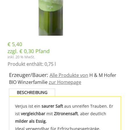
€
5,40
zzgl.
€
0,30
Pfand
inkl. 20 % MwSt.
Produkt enthält: 0,75 l
Erzeuger/Bauer:
Alle Produkte von
H & M Hofer
BIO Winzerfamilie
zur Homepage
BESCHREIBUNG
Verjus ist ein
saurer Saft
aus unreifen Trauben. Er
ist
vergleichbar
mit
Zitronensaft
, aber deutlich
milder als Essig.
Ideal verwendbar für Erfrischungsgetränke,