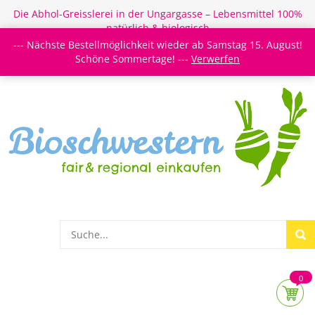
Die Abhol-Greisslerei in der Ungargasse – Lebensmittel 100%
natürlich & biologisch
--- Nächste Bestellmöglichkeit wieder ab Samstag 15. August!
Login/Register
Newsletter
Meine Merkzettel
Schöne Sommertage! ---
Verwerfen
0