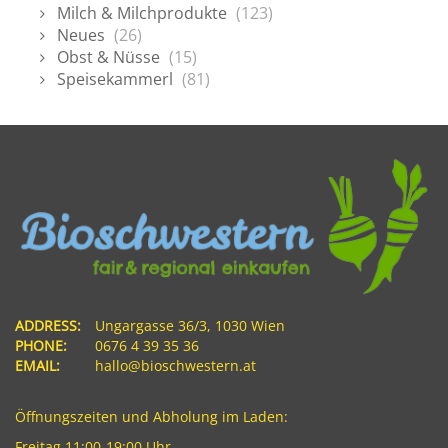
Milch & Milchprodukte
(123)
Neues
(26)
Obst & Nüsse
(15)
Speisekammerl
(81)
ADDRESS:
Ungargasse 36/3, 1030 Wien
PHONE:
0676 4 39 35 36
EMAIL:
hallo@bioschwestern.at
Öffnungszeiten und Abholung im Laden:
Freitag 11:00-19:00 Uhr