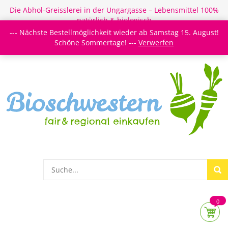
Die Abhol-Greisslerei in der Ungargasse – Lebensmittel 100%
natürlich & biologisch
--- Nächste Bestellmöglichkeit wieder ab Samstag 15. August!
Login/Register
Newsletter
Meine Merkzettel
Schöne Sommertage! ---
Verwerfen
0