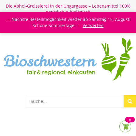
Die Abhol-Greisslerei in der Ungargasse – Lebensmittel 100%
natürlich & biologisch
--- Nächste Bestellmöglichkeit wieder ab Samstag 15. August!
Login/Register
Newsletter
Meine Merkzettel
Schöne Sommertage! ---
Verwerfen
0