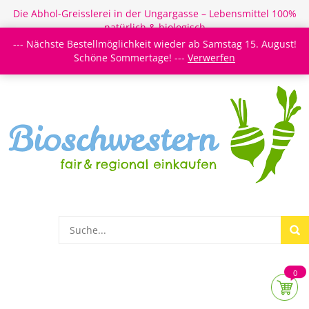
Die Abhol-Greisslerei in der Ungargasse – Lebensmittel 100%
natürlich & biologisch
--- Nächste Bestellmöglichkeit wieder ab Samstag 15. August!
Login/Register
Newsletter
Meine Merkzettel
Schöne Sommertage! ---
Verwerfen
0