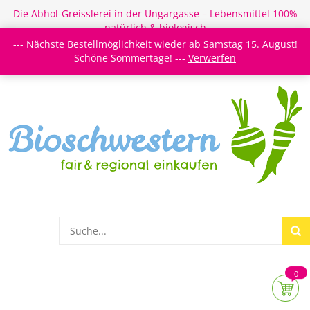
Die Abhol-Greisslerei in der Ungargasse – Lebensmittel 100%
natürlich & biologisch
--- Nächste Bestellmöglichkeit wieder ab Samstag 15. August!
Login/Register
Newsletter
Meine Merkzettel
Schöne Sommertage! ---
Verwerfen
0