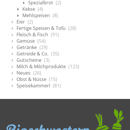
Spezialbrot
(2)
Kekse
(4)
Mehlspeisen
(8)
Eier
(2)
Fertige Speisen & Tofu
(28)
Fleisch & Fisch
(91)
Gemüse
(54)
Getränke
(29)
Getreide & Co.
(35)
Gutscheine
(3)
Milch & Milchprodukte
(123)
Neues
(26)
Obst & Nüsse
(15)
Speisekammerl
(81)