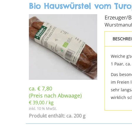
Bio Hauswürstel vom Turo
Erzeuger/
Wurstmanuf
BESCHRE
Weiche g’s
1 Paar, ca.
Das besond
im Freien 
ca.
€
7,80
sehr langs
(Preis nach Abwaage)
wirklich s
€
39,00
/
kg
inkl. 10 % MwSt.
Produkt enthält: ca. 200 g