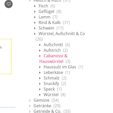
Fleisch & Fisch
(91)
Fisch
(6)
Geflügel
(8)
Lamm
(7)
Rind & Kalb
(31)
Schwein
(17)
Würstel, Aufschnitt & Co
(26)
Aufschnitt
(6)
h
Aufstrich
(2)
Cabanossi &
Hauswürstel
(3)
Haussulz im Glas
(1)
Leberkäse
(1)
Schmalz
(2)
Snackify
(2)
Speck
(1)
Würstel
(8)
Gemüse
(54)
Getränke
(29)
Getreide & Co.
(35)