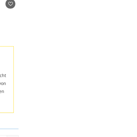
cht
von
ten