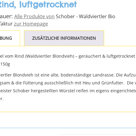
ind, luftgetrocknet
Bauer:
Alle Produkte von
Schober - Waldviertler Bio
aktur
zur Homepage
IBUNG
ZUSÄTZLICHE INFORMATIONEN
l vom Rind (Waldviertler Blondvieh) – geräuchert & luftgetrocknet
 150g
ertler Blondvieh ist eine alte, bodenständige Landrasse. Die Aufzu
ngsam & die Fütterung ausschließlich mit Heu und Grünfutter.
Die 
eister Schober hergestellten Würstel reifen im eigens eingerichte
r.