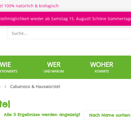
el 100% natürlich & biologisch
stellmöglichkeit wieder ab Samstag 15. August! Schöne Sommertage
WIE
WER
WOHER
KTIONIERTS
UND WARUM
KOMMTS
o
Cabanossi & Hauswürstel
tel
Alle 3 Ergebnisse werden angezeigt