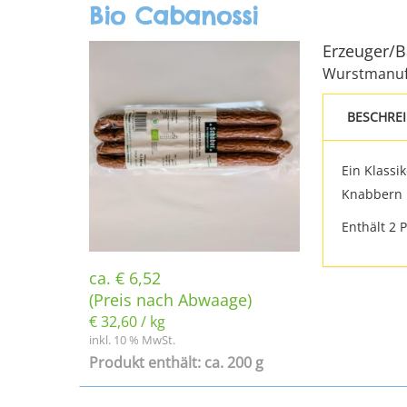
Bio Cabanossi
Erzeuger/
Wurstmanuf
BESCHRE
Ein Klassi
Knabbern
Enthält 2 
ca.
€
6,52
(Preis nach Abwaage)
€
32,60
/
kg
inkl. 10 % MwSt.
Produkt enthält: ca. 200 g