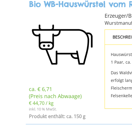
Bio WB-Hauswürstel vom R
Erzeuger/
Wurstmanuf
BESCHRE
Hauswürste
1 Paar, ca.
Das Waldvi
erfolgt la
Fleischerm
ca.
€
6,71
(Preis nach Abwaage)
Felsenkelle
€
44,70
/
kg
inkl. 10 % MwSt.
Produkt enthält: ca. 150 g