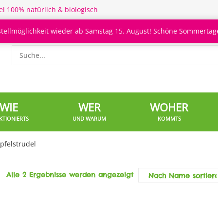
el 100% natürlich & biologisch
stellmöglichkeit wieder ab Samstag 15. August! Schöne Sommertage
WIE
WER
WOHER
KTIONIERTS
UND WARUM
KOMMTS
pfelstrudel
Alle 2 Ergebnisse werden angezeigt