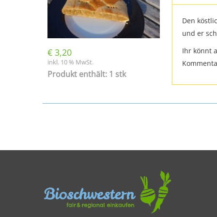
Den köstli
und er sch
Ihr könnt 
€
3,20
inkl. 10 % MwSt.
Kommentarf
Produkt enthält: 1 stk