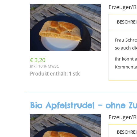
Erzeuger/
BESCHRE
Frau Schre
so auch d
Ihr könnt 
€
3,20
inkl. 10 % MwSt.
Kommentarf
Produkt enthält: 1 stk
Bio Apfelstrudel – ohne Zu
Erzeuger/
BESCHRE