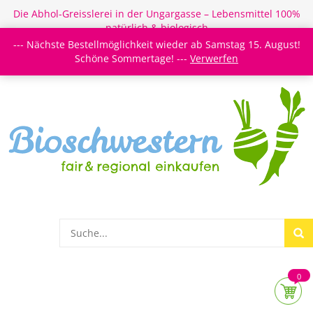
Die Abhol-Greisslerei in der Ungargasse – Lebensmittel 100%
natürlich & biologisch
--- Nächste Bestellmöglichkeit wieder ab Samstag 15. August!
Login/Register
Newsletter
Meine Merkzettel
Schöne Sommertage! ---
Verwerfen
0