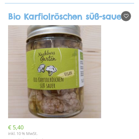
Bio Karfiolröschen süß-sauer eingelegt
€
5,40
inkl. 10 % MwSt.