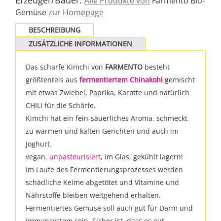
Erzeuger/Bauer:
Alle Produkte von
Farmento Bio-
Gemüse
zur Homepage
BESCHREIBUNG
ZUSÄTZLICHE INFORMATIONEN
Das scharfe Kimchi von
FARMENTO
besteht
größtenteis aus
fermentiertem Chinakohl
gemischt
mit etwas Zwiebel, Paprika, Karotte und natürlich
CHILI für die Schärfe.
Kimchi hat ein fein-säuerliches Aroma, schmeckt
zu warmen und kalten Gerichten und auch im
Joghurt.
vegan,
unpasteurisiert
, im Glas, gekühlt lagern!
Im Laufe des Fermentierungsprozesses werden
schädliche Keime abgetötet und Vitamine und
Nährstoffe bleiben weitgehend erhalten.
Fermentiertes Gemüse soll auch gut für Darm und
Immunsystem sein. Sicher ist, dass es gut