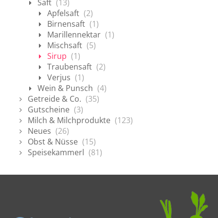
Saft
(13)
Apfelsaft
(2)
Birnensaft
(1)
Marillennektar
(1)
Mischsaft
(5)
Sirup
(1)
Traubensaft
(2)
Verjus
(1)
Wein & Punsch
(4)
Getreide & Co.
(35)
Gutscheine
(3)
Milch & Milchprodukte
(123)
Neues
(26)
Obst & Nüsse
(15)
Speisekammerl
(81)