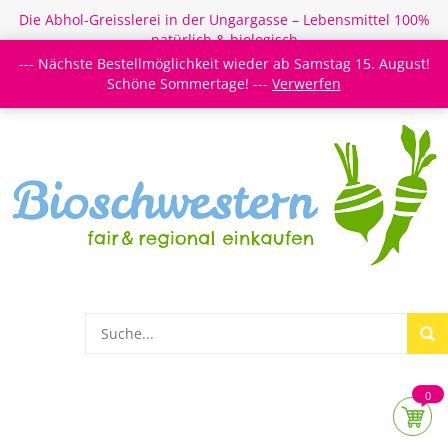
Die Abhol-Greisslerei in der Ungargasse – Lebensmittel 100%
natürlich & biologisch
--- Nächste Bestellmöglichkeit wieder ab Samstag 15. August!
Login/Register
Newsletter
Meine Merkzettel
Schöne Sommertage! ---
Verwerfen
0