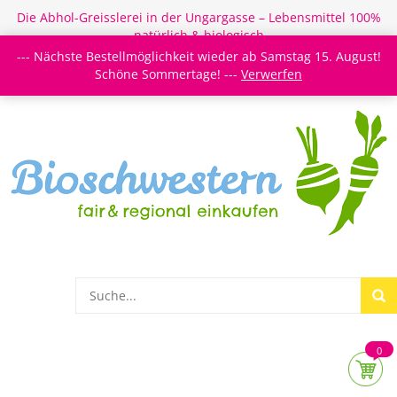
Die Abhol-Greisslerei in der Ungargasse – Lebensmittel 100%
natürlich & biologisch
--- Nächste Bestellmöglichkeit wieder ab Samstag 15. August!
Login/Register
Newsletter
Meine Merkzettel
Schöne Sommertage! ---
Verwerfen
0