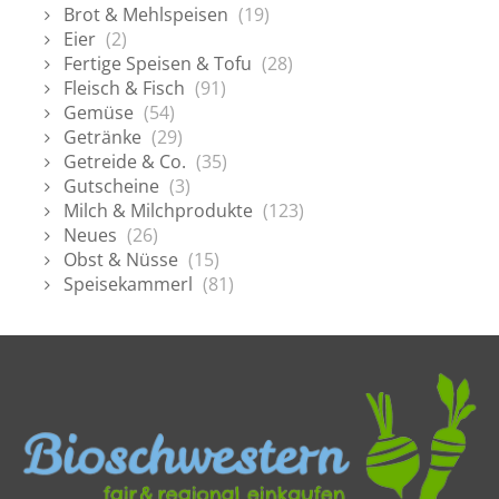
Brot & Mehlspeisen
(19)
Eier
(2)
Fertige Speisen & Tofu
(28)
Fleisch & Fisch
(91)
Gemüse
(54)
Getränke
(29)
Getreide & Co.
(35)
Gutscheine
(3)
Milch & Milchprodukte
(123)
Neues
(26)
Obst & Nüsse
(15)
Speisekammerl
(81)