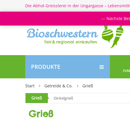
Die Abhol-Greisslerei in der Ungargasse – Lebensmitt
--- Nächste Be
PRODUKTE
FUN
Start
Getreide & Co.
Grieß
Grieß
Dinkelgrieß
Grieß