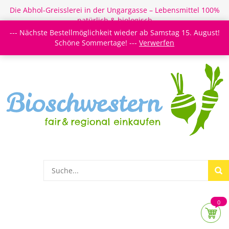
Die Abhol-Greisslerei in der Ungargasse – Lebensmittel 100%
natürlich & biologisch
--- Nächste Bestellmöglichkeit wieder ab Samstag 15. August!
Login/Register
Newsletter
Meine Merkzettel
Schöne Sommertage! ---
Verwerfen
0