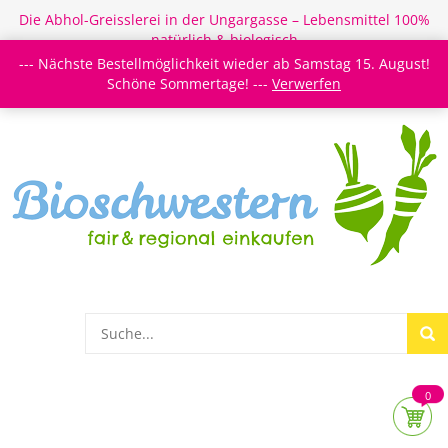
Die Abhol-Greisslerei in der Ungargasse – Lebensmittel 100%
natürlich & biologisch
--- Nächste Bestellmöglichkeit wieder ab Samstag 15. August!
Login/Register
Newsletter
Meine Merkzettel
Schöne Sommertage! ---
Verwerfen
0