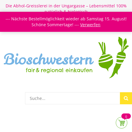
Die Abhol-Greisslerei in der Ungargasse – Lebensmittel 100%
natürlich & biologisch
--- Nächste Bestellmöglichkeit wieder ab Samstag 15. August!
Login/Register
Newsletter
Meine Merkzettel
Schöne Sommertage! ---
Verwerfen
0