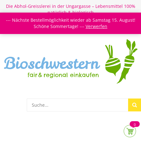
Die Abhol-Greisslerei in der Ungargasse – Lebensmittel 100%
natürlich & biologisch
--- Nächste Bestellmöglichkeit wieder ab Samstag 15. August!
Login/Register
Newsletter
Meine Merkzettel
Schöne Sommertage! ---
Verwerfen
0