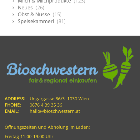
Milch & Milchprodukte
(123)
Neues
(26)
Obst & Nüsse
(15)
Speisekammerl
(81)
ADDRESS:
Ungargasse 36/3, 1030 Wien
PHONE:
0676 4 39 35 36
EMAIL:
hallo@bioschwestern.at
Öffnungszeiten und Abholung im Laden:
Freitag 11:00-19:00 Uhr