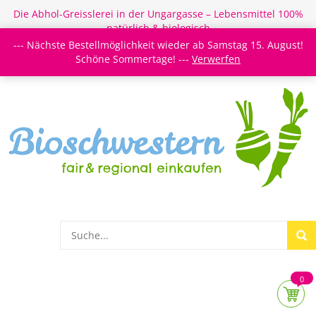
Die Abhol-Greisslerei in der Ungargasse – Lebensmittel 100%
natürlich & biologisch
--- Nächste Bestellmöglichkeit wieder ab Samstag 15. August!
Login/Register
Newsletter
Meine Merkzettel
Schöne Sommertage! ---
Verwerfen
0