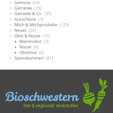
Gemüse
(54)
Getränke
(29)
Getreide & Co.
(35)
Gutscheine
(3)
Milch & Milchprodukte
(123)
Neues
(26)
Obst & Nüsse
(15)
Beerenobst
(3)
Nüsse
(6)
Obstmus
(6)
Speisekammerl
(81)