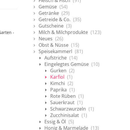
Fleisch & Fisch
(91)
Gemüse
(54)
Getränke
(29)
Getreide & Co.
(35)
Gutscheine
(3)
Milch & Milchprodukte
(123)
arten -
Neues
(26)
Obst & Nüsse
(15)
Speisekammerl
(81)
Aufstriche
(14)
Eingelegtes Gemüse
(10)
Gurken
(2)
Karfiol
(1)
Kimchi
(2)
Paprika
(1)
Rote Rüben
(1)
Sauerkraut
(1)
Schwarzwurzeln
(1)
Zucchinisalat
(1)
Essig & Öl
(5)
Honig & Marmelade
(13)