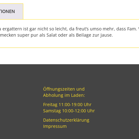
TIONEN
 ergattern ist gar nicht so leicht, da freut’s umso mehr, dass Fam
hmecken super pur als Salat oder als Beilage zur Jause.
Öffnungszeiten und
Abholung im Laden:
Freitag 11:00-19:00 Uhr
Samstag 10:00-12:00 Uhr
Datenschutzerklärung
Impressum