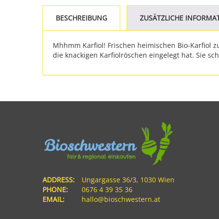
BESCHREIBUNG
ZUSÄTZLICHE INFORMA
Mhhmm Karfiol! Frischen heimischen Bio-Karfiol zu
die knackigen Karfiolröschen eingelegt hat. Sie sc
ADDRESS:
Ungargasse 36/3, 1030 Wien
PHONE:
0676 4 39 35 36
EMAIL:
hallo@bioschwestern.at