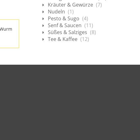
Kräuter & Gewürze
(7)
Nudeln
(1)
Pesto & Sugo
(4)
Senf & Saucen
(11)
. Wurm
Süßes & Salziges
(8)
Tee & Kaffee
(12)