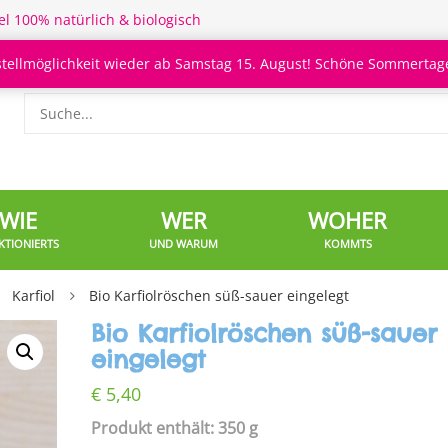
el 100% natürlich & biologisch
stellmöglichkeit wieder ab Samstag 15. August! Schöne Sommertage
WIE
WER
WOHER
KTIONIERTS
UND WARUM
KOMMTS
Karfiol
Bio Karfiolröschen süß-sauer eingelegt
Bio Karfiolröschen süß-sauer
eingelegt
€
5,40
Produkt enthält: 350 g