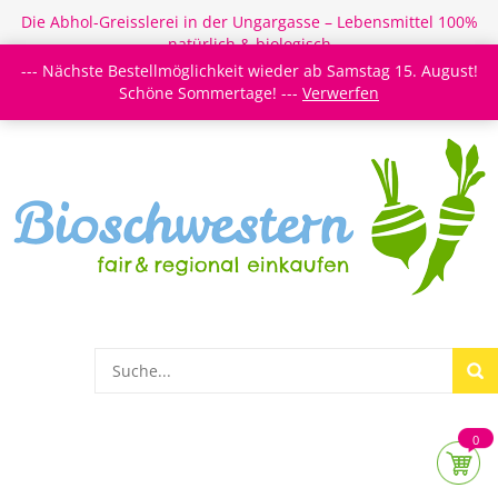
Die Abhol-Greisslerei in der Ungargasse – Lebensmittel 100%
natürlich & biologisch
--- Nächste Bestellmöglichkeit wieder ab Samstag 15. August!
Login/Register
Newsletter
Meine Merkzettel
Schöne Sommertage! ---
Verwerfen
0