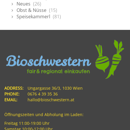
Neues
(26)
Obst & Nüsse
(15)
Speisekammerl
(81)
ADDRESS:
Ungargasse 36/3, 1030 Wien
PHONE:
0676 4 39 35 36
EMAIL:
hallo@bioschwestern.at
Öffnungszeiten und Abholung im Laden:
Freitag 11:00-19:00 Uhr
Samstag 10:00-12:00 Uhr