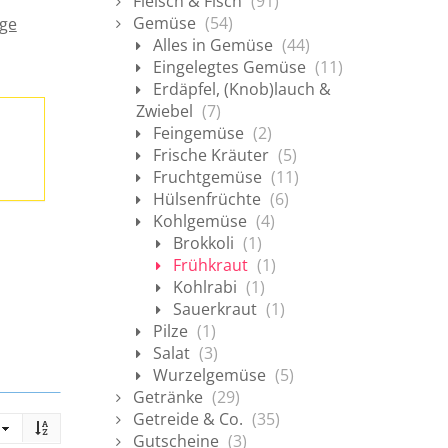
Fleisch & Fisch
(91)
Gemüse
(54)
ge
Alles in Gemüse
(44)
Eingelegtes Gemüse
(11)
Erdäpfel, (Knob)lauch &
Zwiebel
(7)
Feingemüse
(2)
Frische Kräuter
(5)
Fruchtgemüse
(11)
Hülsenfrüchte
(6)
Kohlgemüse
(4)
Brokkoli
(1)
Frühkraut
(1)
Kohlrabi
(1)
Sauerkraut
(1)
Pilze
(1)
Salat
(3)
Wurzelgemüse
(5)
Getränke
(29)
Getreide & Co.
(35)
Gutscheine
(3)