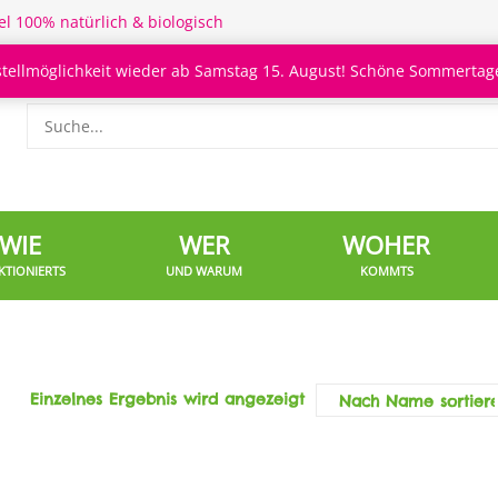
el 100% natürlich & biologisch
stellmöglichkeit wieder ab Samstag 15. August! Schöne Sommertage
WIE
WER
WOHER
KTIONIERTS
UND WARUM
KOMMTS
Einzelnes Ergebnis wird angezeigt