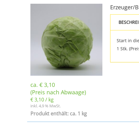
Erzeuger/
BESCHRE
Start in d
1 Stk. (Pr
ca.
€
3,10
(Preis nach Abwaage)
€
3,10
/
kg
inkl. 4,9 % MwSt.
Produkt enthält: ca. 1 kg