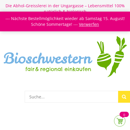
Die Abhol-Greisslerei in der Ungargasse – Lebensmittel 100%
natürlich & biologisch
--- Nächste Bestellmöglichkeit wieder ab Samstag 15. August!
Login/Register
Newsletter
Meine Merkzettel
Schöne Sommertage! ---
Verwerfen
0