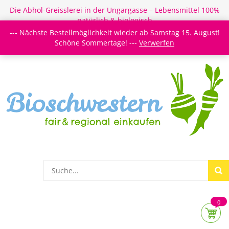
Die Abhol-Greisslerei in der Ungargasse – Lebensmittel 100%
natürlich & biologisch
--- Nächste Bestellmöglichkeit wieder ab Samstag 15. August!
Login/Register
Newsletter
Meine Merkzettel
Schöne Sommertage! ---
Verwerfen
0