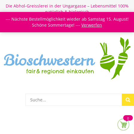
Die Abhol-Greisslerei in der Ungargasse – Lebensmittel 100%
natürlich & biologisch
--- Nächste Bestellmöglichkeit wieder ab Samstag 15. August!
Login/Register
Newsletter
Meine Merkzettel
Schöne Sommertage! ---
Verwerfen
0