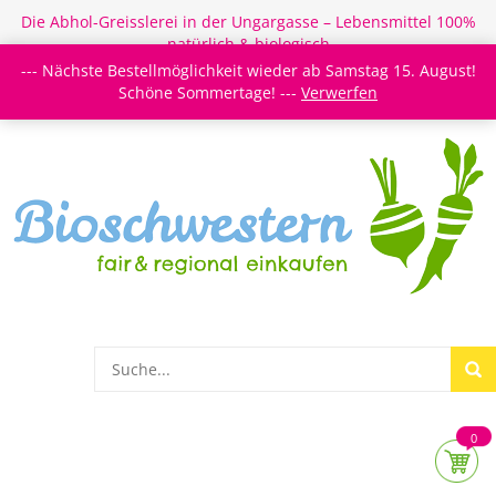
Die Abhol-Greisslerei in der Ungargasse – Lebensmittel 100%
natürlich & biologisch
--- Nächste Bestellmöglichkeit wieder ab Samstag 15. August!
Login/Register
Newsletter
Meine Merkzettel
Schöne Sommertage! ---
Verwerfen
0