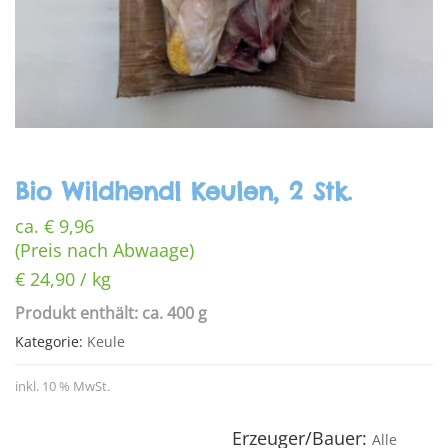
Bio Wildhendl Keulen, 2 Stk.
ca.
€
9,96
(Preis nach Abwaage)
€
24,90
/
kg
Produkt enthält: ca. 400 g
Kategorie:
Keule
inkl. 10 % MwSt.
Erzeuger/Bauer:
Alle