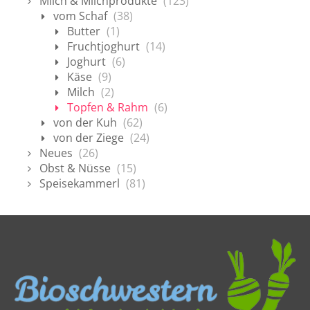
Milch & Milchprodukte
(123)
vom Schaf
(38)
Butter
(1)
Fruchtjoghurt
(14)
Joghurt
(6)
Käse
(9)
Milch
(2)
Topfen & Rahm
(6)
von der Kuh
(62)
von der Ziege
(24)
Neues
(26)
Obst & Nüsse
(15)
Speisekammerl
(81)