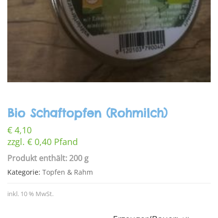
Bio Schaftopfen (Rohmilch)
€
4,10
zzgl.
€
0,40
Pfand
Produkt enthält: 200 g
Kategorie:
Topfen & Rahm
inkl. 10 % MwSt.