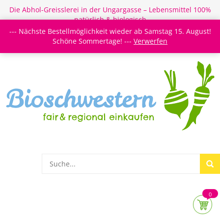
Die Abhol-Greisslerei in der Ungargasse – Lebensmittel 100%
natürlich & biologisch
--- Nächste Bestellmöglichkeit wieder ab Samstag 15. August!
Login/Register
Newsletter
Meine Merkzettel
Schöne Sommertage! ---
Verwerfen
0