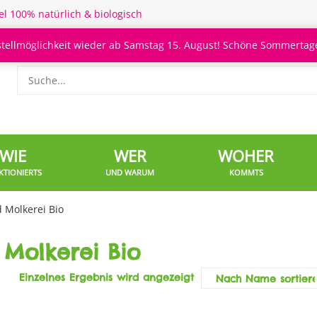
el 100% natürlich & biologisch
stellmöglichkeit wieder ab Samstag 15. August! Schöne Sommertage
WIE
WER
WOHER
KTIONIERTS
UND WARUM
KOMMTS
 Molkerei Bio
 Molkerei Bio
Einzelnes Ergebnis wird angezeigt