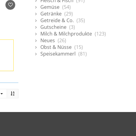
Fleisch & Fisch
(91)
Gemüse
(54)
Getränke
(29)
Getreide & Co.
(35)
Gutscheine
(3)
Milch & Milchprodukte
(123)
Neues
(26)
Obst & Nüsse
(15)
Speisekammerl
(81)