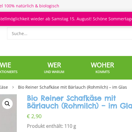
el 100% natürlich & biologisch
stellmöglichkeit wieder ab Samstag 15. August! Schöne Sommertage
WIE
WER
WOHER
KTIONIERTS
UND WARUM
KOMMTS
Käse
Bio Reiner Schafkäse mit Bärlauch (Rohmilch) – im Glas
Bio Reiner Schafkäse mit
Bärlauch (Rohmilch) – im Gla
€
2,90
Produkt enthält: 110 g