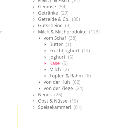
Fleisch & Fisch
(91)
Gemüse
(54)
Getränke
(29)
Getreide & Co.
(35)
Gutscheine
(3)
Milch & Milchprodukte
(123)
ur
vom Schaf
(38)
Butter
(1)
Fruchtjoghurt
(14)
Joghurt
(6)
Käse
(9)
Milch
(2)
Topfen & Rahm
(6)
von der Kuh
(62)
von der Ziege
(24)
Neues
(26)
Obst & Nüsse
(15)
Speisekammerl
(81)