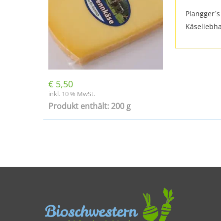
Plangger´s
Käseliebha
€
5,50
inkl. 10 % MwSt.
Produkt enthält: 200 g