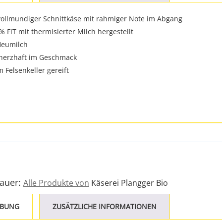
 vollmundiger Schnittkäse mit rahmiger Note im Abgang
% FiT mit thermisierter Milch hergestellt
Heumilch
 herzhaft im Geschmack
im Felsenkeller gereift
Bauer:
Alle Produkte von
Käserei Plangger Bio
IBUNG
ZUSÄTZLICHE INFORMATIONEN