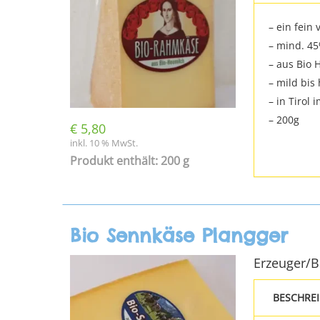
– ein fein
– mind. 45
– aus Bio 
– mild bis
– in Tirol 
– 200g
€
5,80
inkl. 10 % MwSt.
Produkt enthält: 200 g
Bio Sennkäse Plangger
Erzeuger/
BESCHRE