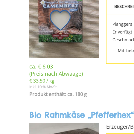
BESCHRE
Planggers 
Er verfügt
Geschmack
— Mit Lieb
ca.
€
6,03
(Preis nach Abwaage)
€
33,50
/
kg
inkl. 10 % MwSt.
Produkt enthält: ca. 180 g
Bio Rahmkäse „Pfefferhex“
Erzeuger/