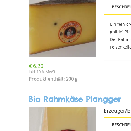
BESCHRE
Ein fein-c
(milde) Pf
Der Rahm-S
Felsenkell
€
6,20
inkl. 10 % MwSt.
Produkt enthält: 200 g
Bio Rahmkäse Plangger
Erzeuger/
BESCHRE