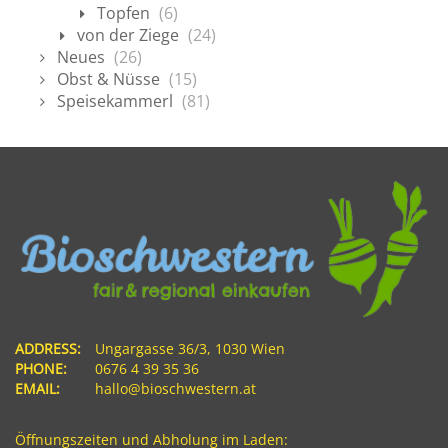
Topfen
(6)
von der Ziege
(24)
Neues
(26)
Obst & Nüsse
(15)
Speisekammerl
(81)
ADDRESS:
Ungargasse 36/3, 1030 Wien
PHONE:
0676 4 39 35 36
EMAIL:
hallo@bioschwestern.at
Öffnungszeiten und Abholung im Laden: