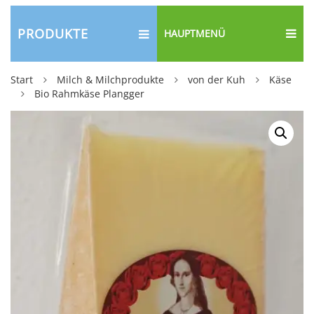
PRODUKTE
HAUPTMENÜ
Start
Milch & Milchprodukte
von der Kuh
Käse
Bio Rahmkäse Plangger