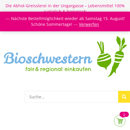
Die Abhol-Greisslerei in der Ungargasse – Lebensmittel 100%
natürlich & biologisch
--- Nächste Bestellmöglichkeit wieder ab Samstag 15. August!
Login/Register
Newsletter
Meine Merkzettel
Schöne Sommertage! ---
Verwerfen
0