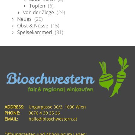
Topfen
(6)
von der Ziege
(24)
Neues
(26)
Obst & Nüsse
(15)
Speisekammerl
(81)
ADDRESS:
Ungargasse 36/3, 1030 Wien
PHONE:
0676 4 39 35 36
EMAIL:
hallo@bioschwestern.at
Öffnungszeiten und Abholung im Laden: