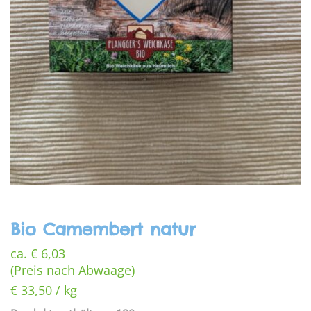
Bio Camembert natur
ca.
€
6,03
(Preis nach Abwaage)
€
33,50
/
kg