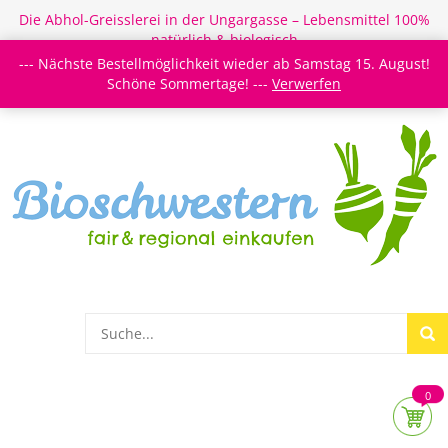
Die Abhol-Greisslerei in der Ungargasse – Lebensmittel 100%
natürlich & biologisch
--- Nächste Bestellmöglichkeit wieder ab Samstag 15. August!
Login/Register
Newsletter
Meine Merkzettel
Schöne Sommertage! ---
Verwerfen
0