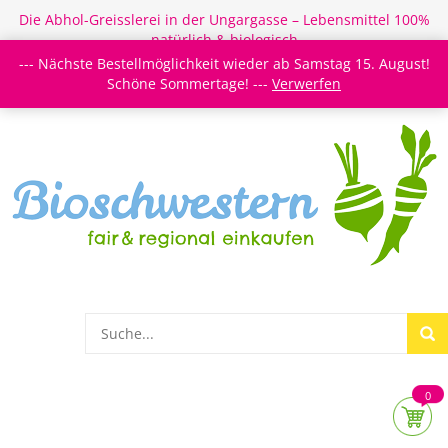
Die Abhol-Greisslerei in der Ungargasse – Lebensmittel 100%
natürlich & biologisch
--- Nächste Bestellmöglichkeit wieder ab Samstag 15. August!
Login/Register
Newsletter
Meine Merkzettel
Schöne Sommertage! ---
Verwerfen
0