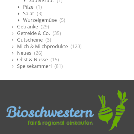
Sauerkraut
(1)
Pilze
(1)
Salat
(3)
Wurzelgemüse
(5)
Getränke
(29)
Getreide & Co.
(35)
Gutscheine
(3)
Milch & Milchprodukte
(123)
Neues
(26)
Obst & Nüsse
(15)
Speisekammerl
(81)