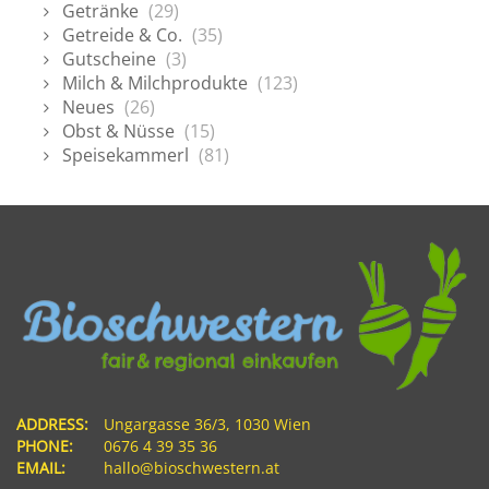
Getränke
(29)
Getreide & Co.
(35)
Gutscheine
(3)
Milch & Milchprodukte
(123)
Neues
(26)
Obst & Nüsse
(15)
Speisekammerl
(81)
ADDRESS:
Ungargasse 36/3, 1030 Wien
PHONE:
0676 4 39 35 36
EMAIL:
hallo@bioschwestern.at