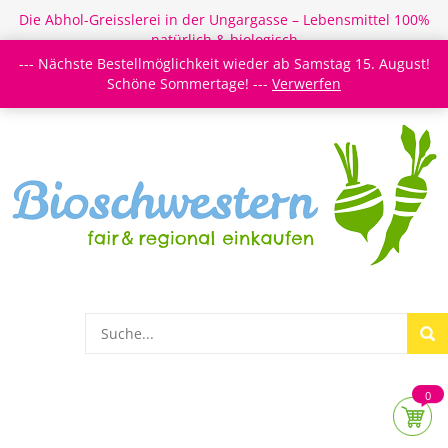
Die Abhol-Greisslerei in der Ungargasse – Lebensmittel 100%
natürlich & biologisch
--- Nächste Bestellmöglichkeit wieder ab Samstag 15. August!
Login/Register
Newsletter
Meine Merkzettel
Schöne Sommertage! ---
Verwerfen
0