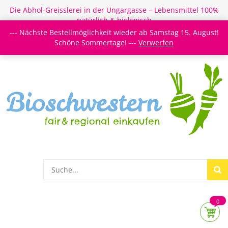
Die Abhol-Greisslerei in der Ungargasse – Lebensmittel 100%
natürlich & biologisch
--- Nächste Bestellmöglichkeit wieder ab Samstag 15. August!
Login/Register
Newsletter
Meine Merkzettel
Schöne Sommertage! ---
Verwerfen
0