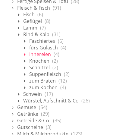
Fertige Speisen & Tofu
(28)
Fleisch & Fisch
(91)
Fisch
(6)
Geflügel
(8)
Lamm
(7)
Rind & Kalb
(31)
Faschiertes
(6)
fürs Gulasch
(4)
Innereien
(4)
Knochen
(2)
Schnitzel
(2)
Suppenfleisch
(2)
zum Braten
(12)
zum Kochen
(4)
Schwein
(17)
Würstel, Aufschnitt & Co
(26)
Gemüse
(54)
Getränke
(29)
Getreide & Co.
(35)
Gutscheine
(3)
Milch & Milchprodukte
(123)