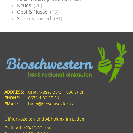
Neues
(26)
Obst & Nüsse
(15)
Speisekammerl
(81)
ADDRESS:
Ungargasse 36/3, 1030 Wien
PHONE:
0676 4 39 35 36
EMAIL:
hallo@bioschwestern.at
Öffnungszeiten und Abholung im Laden:
Freitag 11:00-19:00 Uhr