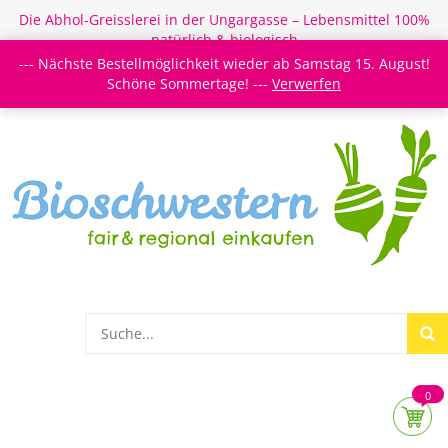
Die Abhol-Greisslerei in der Ungargasse – Lebensmittel 100%
natürlich & biologisch
--- Nächste Bestellmöglichkeit wieder ab Samstag 15. August!
Login/Register
Newsletter
Meine Merkzettel
Schöne Sommertage! ---
Verwerfen
0