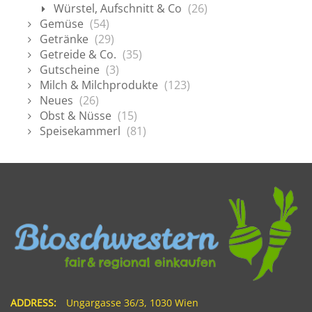
Würstel, Aufschnitt & Co
(26)
Gemüse
(54)
Getränke
(29)
Getreide & Co.
(35)
Gutscheine
(3)
Milch & Milchprodukte
(123)
Neues
(26)
Obst & Nüsse
(15)
Speisekammerl
(81)
ADDRESS:
Ungargasse 36/3, 1030 Wien