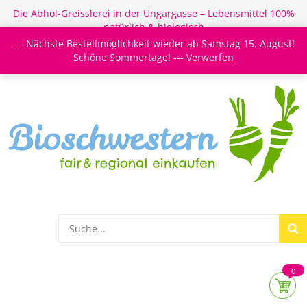
Die Abhol-Greisslerei in der Ungargasse – Lebensmittel 100%
natürlich & biologisch
--- Nächste Bestellmöglichkeit wieder ab Samstag 15. August!
Login/Register
Newsletter
Meine Merkzettel
Schöne Sommertage! ---
Verwerfen
0