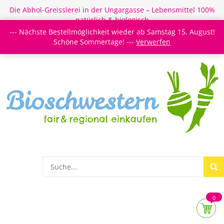
Die Abhol-Greisslerei in der Ungargasse – Lebensmittel 100%
natürlich & biologisch
--- Nächste Bestellmöglichkeit wieder ab Samstag 15. August!
Login/Register
Newsletter
Meine Merkzettel
Schöne Sommertage! ---
Verwerfen
0