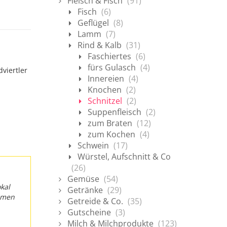
Fleisch & Fisch
(91)
Fisch
(6)
Geflügel
(8)
Lamm
(7)
Rind & Kalb
(31)
Faschiertes
(6)
fürs Gulasch
(4)
viertler
Innereien
(4)
Knochen
(2)
Schnitzel
(2)
Suppenfleisch
(2)
zum Braten
(12)
zum Kochen
(4)
Schwein
(17)
Würstel, Aufschnitt & Co
(26)
Gemüse
(54)
kal
Getränke
(29)
ommen
Getreide & Co.
(35)
Gutscheine
(3)
Milch & Milchprodukte
(123)