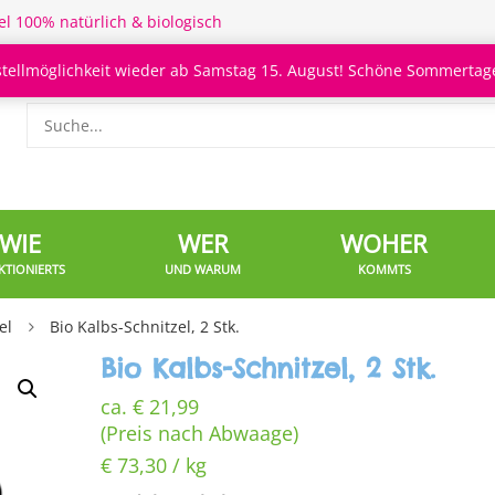
el 100% natürlich & biologisch
stellmöglichkeit wieder ab Samstag 15. August! Schöne Sommertage
WIE
WER
WOHER
KTIONIERTS
UND WARUM
KOMMTS
el
Bio Kalbs-Schnitzel, 2 Stk.
Bio Kalbs-Schnitzel, 2 Stk.
ca.
€
21,99
(Preis nach Abwaage)
€
73,30
/
kg