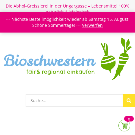
Die Abhol-Greisslerei in der Ungargasse – Lebensmittel 100%
natürlich & biologisch
--- Nächste Bestellmöglichkeit wieder ab Samstag 15. August!
Login/Register
Newsletter
Meine Merkzettel
Schöne Sommertage! ---
Verwerfen
0