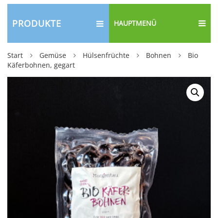
PRODUKTE
HAUPTMENÜ
Start
Gemüse
Hülsenfrüchte
Bohnen
Bio
Käferbohnen, gegart