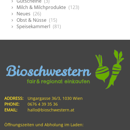
Gutscheine
(3)
Milch & Milchprodukte
(123)
Neues
(26)
Obst & Nüsse
(15)
Speisekammerl
(81)
ADDRESS:
Ungargasse 36/3, 1030 Wien
PHONE:
0676 4 39 35 36
EMAIL:
hallo@bioschwestern.at
Öffnungszeiten und Abholung im Laden: