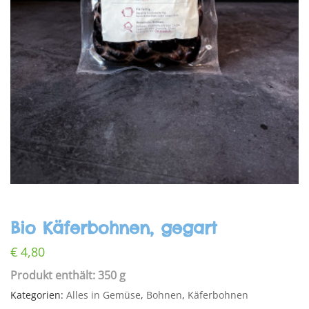
Bio Käferbohnen, gegart
€
4,80
Produkt enthält: 350 g
Kategorien:
Alles in Gemüse
,
Bohnen
,
Käferbohnen