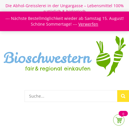
Die Abhol-Greisslerei in der Ungargasse – Lebensmittel 100%
natürlich & biologisch
--- Nächste Bestellmöglichkeit wieder ab Samstag 15. August!
Login/Register
Newsletter
Meine Merkzettel
Schöne Sommertage! ---
Verwerfen
0