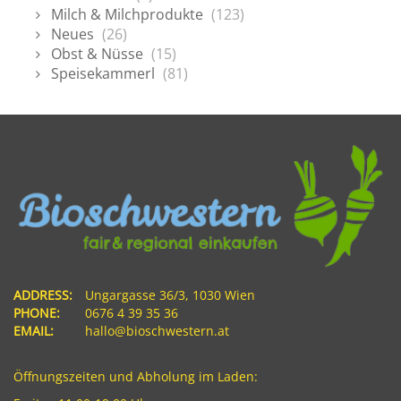
Milch & Milchprodukte
(123)
Neues
(26)
Obst & Nüsse
(15)
Speisekammerl
(81)
ADDRESS:
Ungargasse 36/3, 1030 Wien
PHONE:
0676 4 39 35 36
EMAIL:
hallo@bioschwestern.at
Öffnungszeiten und Abholung im Laden: