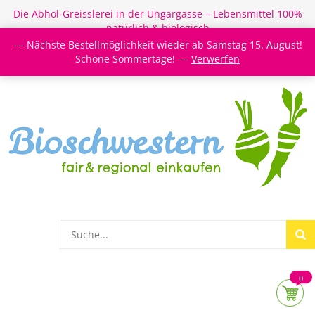
Die Abhol-Greisslerei in der Ungargasse – Lebensmittel 100%
natürlich & biologisch
--- Nächste Bestellmöglichkeit wieder ab Samstag 15. August!
Login/Register
Newsletter
Meine Merkzettel
Schöne Sommertage! ---
Verwerfen
0