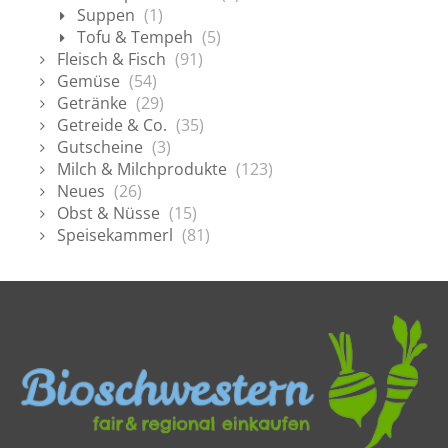
Suppen
(1)
Tofu & Tempeh
(5)
Fleisch & Fisch
(91)
Gemüse
(54)
Getränke
(29)
Getreide & Co.
(35)
Gutscheine
(3)
Milch & Milchprodukte
(123)
Neues
(26)
Obst & Nüsse
(15)
Speisekammerl
(81)