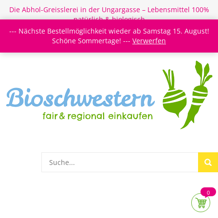
Die Abhol-Greisslerei in der Ungargasse – Lebensmittel 100%
natürlich & biologisch
--- Nächste Bestellmöglichkeit wieder ab Samstag 15. August!
Login/Register
Newsletter
Meine Merkzettel
Schöne Sommertage! ---
Verwerfen
0