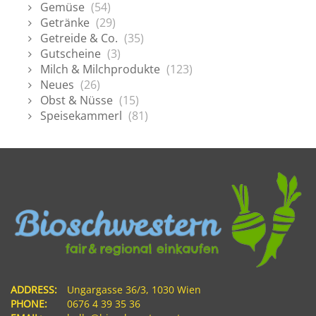
Gemüse
(54)
Getränke
(29)
Getreide & Co.
(35)
Gutscheine
(3)
Milch & Milchprodukte
(123)
Neues
(26)
Obst & Nüsse
(15)
Speisekammerl
(81)
ADDRESS:
Ungargasse 36/3, 1030 Wien
PHONE:
0676 4 39 35 36