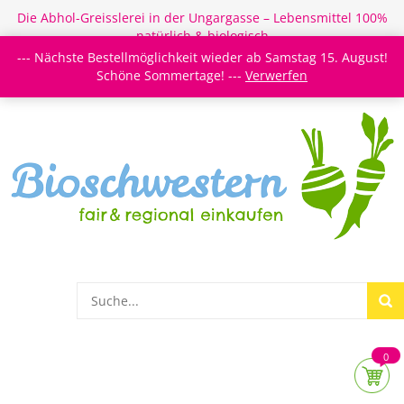
Die Abhol-Greisslerei in der Ungargasse – Lebensmittel 100%
natürlich & biologisch
--- Nächste Bestellmöglichkeit wieder ab Samstag 15. August!
Login/Register
Newsletter
Meine Merkzettel
Schöne Sommertage! ---
Verwerfen
0