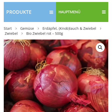
PRODUKTE
HAUPTMENÜ
Start
Gemüse
Erdäpfel, (Knob)lauch & Zwiebel
Zwiebel
Bio Zwiebel rot – 500g