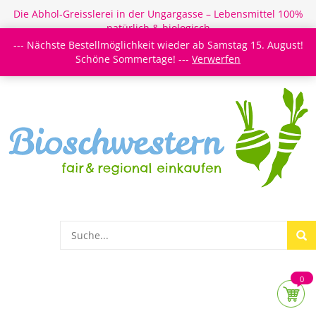
Die Abhol-Greisslerei in der Ungargasse – Lebensmittel 100%
natürlich & biologisch
--- Nächste Bestellmöglichkeit wieder ab Samstag 15. August!
Login/Register
Newsletter
Meine Merkzettel
Schöne Sommertage! ---
Verwerfen
0