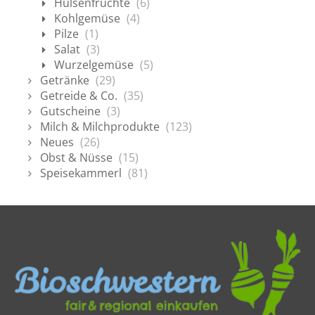
Hülsenfrüchte
(6)
Kohlgemüse
(4)
Pilze
(1)
Salat
(3)
Wurzelgemüse
(5)
Getränke
(29)
Getreide & Co.
(35)
Gutscheine
(3)
Milch & Milchprodukte
(123)
Neues
(26)
Obst & Nüsse
(15)
Speisekammerl
(81)