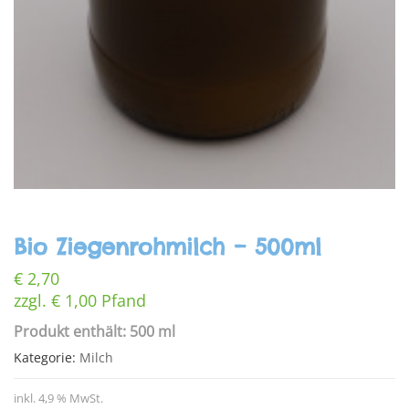
Bio Ziegenrohmilch – 500ml
€
2,70
zzgl.
€
1,00
Pfand
Produkt enthält: 500 ml
Kategorie:
Milch
inkl. 4,9 % MwSt.