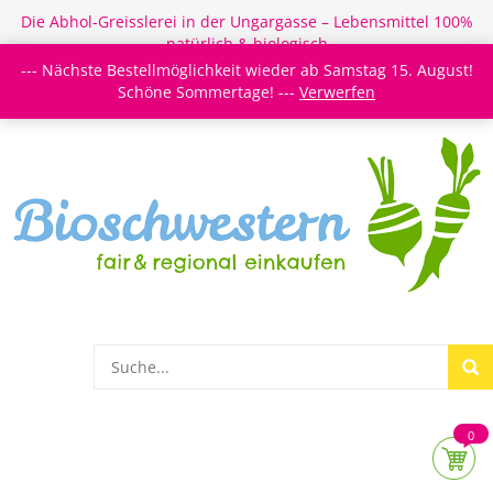
Die Abhol-Greisslerei in der Ungargasse – Lebensmittel 100%
natürlich & biologisch
--- Nächste Bestellmöglichkeit wieder ab Samstag 15. August!
Login/Register
Newsletter
Meine Merkzettel
Schöne Sommertage! ---
Verwerfen
0