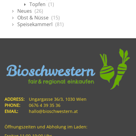
Topfen
(1)
Neues
(26)
Obst & Nüsse
(15)
Speisekammerl
(81)
ADDRESS:
Ungargasse 36/3, 1030 Wien
PHONE:
0676 4 39 35 36
EMAIL:
hallo@bioschwestern.at
Öffnungszeiten und Abholung im Laden:
Freitag 11:00-19:00 Uhr