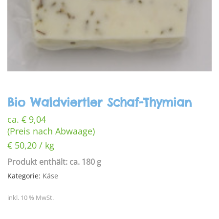
Bio Waldviertler Schaf-Thymian
ca.
€
9,04
(Preis nach Abwaage)
€
50,20
/
kg
Produkt enthält: ca. 180 g
Kategorie:
Käse
inkl. 10 % MwSt.