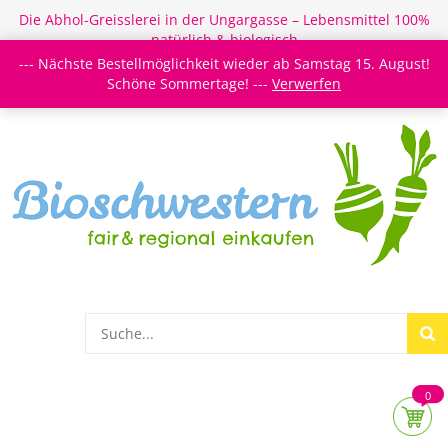
Die Abhol-Greisslerei in der Ungargasse – Lebensmittel 100%
natürlich & biologisch
--- Nächste Bestellmöglichkeit wieder ab Samstag 15. August!
Login/Register
Newsletter
Meine Merkzettel
Schöne Sommertage! ---
Verwerfen
0