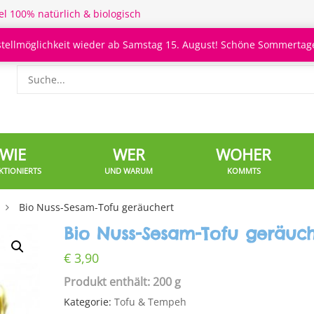
el 100% natürlich & biologisch
stellmöglichkeit wieder ab Samstag 15. August! Schöne Sommertage
WIE
WER
WOHER
KTIONIERTS
UND WARUM
KOMMTS
Bio Nuss-Sesam-Tofu geräuchert
Bio Nuss-Sesam-Tofu geräuch
€
3,90
Produkt enthält: 200 g
Kategorie:
Tofu & Tempeh