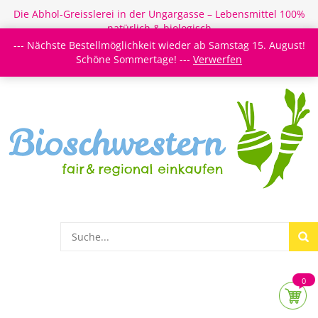
Die Abhol-Greisslerei in der Ungargasse – Lebensmittel 100%
natürlich & biologisch
--- Nächste Bestellmöglichkeit wieder ab Samstag 15. August!
Login/Register
Newsletter
Meine Merkzettel
Schöne Sommertage! ---
Verwerfen
0